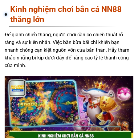
Kinh nghiệm chơi bắn cá NN88
thắng lớn
Để giành chiến thắng, người chơi cần có chiến thuật rõ
ràng và sự kiên nhẫn. Việc bắn bừa bãi chỉ khiến bạn
nhanh chóng cạn kiệt nguồn vốn của bản thân. Hãy tham
khảo những bí kíp dưới đây để nâng cao tỷ lệ thành công
của mình.