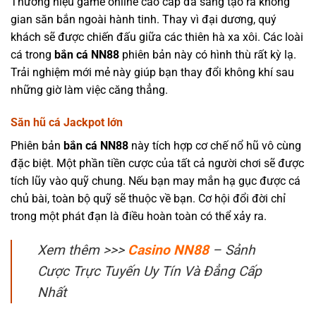
Thương hiệu game online cao cấp đã sáng tạo ra không
gian săn bắn ngoài hành tinh. Thay vì đại dương, quý
khách sẽ được chiến đấu giữa các thiên hà xa xôi. Các loài
cá trong
bắn cá NN88
phiên bản này có hình thù rất kỳ lạ.
Trải nghiệm mới mẻ này giúp bạn thay đổi không khí sau
những giờ làm việc căng thẳng.
Săn hũ cá Jackpot lớn
Phiên bản
bắn cá NN88
này tích hợp cơ chế nổ hũ vô cùng
đặc biệt. Một phần tiền cược của tất cả người chơi sẽ được
tích lũy vào quỹ chung. Nếu bạn may mắn hạ gục được cá
chủ bài, toàn bộ quỹ sẽ thuộc về bạn. Cơ hội đổi đời chỉ
trong một phát đạn là điều hoàn toàn có thể xảy ra.
Xem thêm >>>
Casino NN88
– Sảnh
Cược Trực Tuyến Uy Tín Và Đẳng Cấp
Nhất