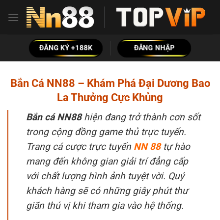
Bỏ
qua
nội
dung
ĐĂNG KÝ +188K
ĐĂNG NHẬP
Bắn Cá NN88 – Khám Phá Đại Dương Bao
La Thưởng Cực Khủng
Bắn cá NN88
hiện đang trở thành cơn sốt
trong cộng đồng game thủ trực tuyến.
Trang cá cược trực tuyến
NN 88
tự hào
mang đến không gian giải trí đẳng cấp
với chất lượng hình ảnh tuyệt vời. Quý
khách hàng sẽ có những giây phút thư
giãn thú vị khi tham gia vào hệ thống.