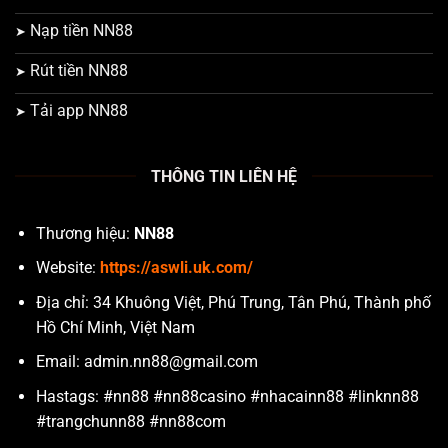
Nạp tiền NN88
Rút tiền NN88
Tải app NN88
THÔNG TIN LIÊN HỆ
Thương hiệu:
NN88
Website:
https://aswli.uk.com/
Địa chỉ: 34 Khuông Việt, Phú Trung, Tân Phú, Thành phố
Hồ Chí Minh, Việt Nam
Email:
admin.nn88@gmail.com
Hastags: #nn88 #nn88casino #nhacainn88 #linknn88
#trangchunn88 #nn88com