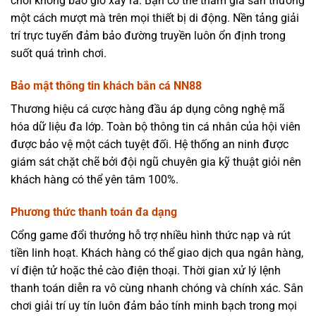
chơi không bao giờ xảy ra. Bạn có thể tham gia săn thưởng
một cách mượt mà trên mọi thiết bị di động. Nền tảng giải
trí trực tuyến đảm bảo đường truyền luôn ổn định trong
suốt quá trình chơi.
Bảo mật thông tin khách bắn cá NN88
Thương hiệu cá cược hàng đầu áp dụng công nghệ mã
hóa dữ liệu đa lớp. Toàn bộ thông tin cá nhân của hội viên
được bảo vệ một cách tuyệt đối. Hệ thống an ninh được
giám sát chặt chẽ bởi đội ngũ chuyên gia kỹ thuật giỏi nên
khách hàng có thể yên tâm 100%.
Phương thức thanh toán đa dạng
Cổng game đổi thưởng hỗ trợ nhiều hình thức nạp và rút
tiền linh hoạt. Khách hàng có thể giao dịch qua ngân hàng,
ví điện tử hoặc thẻ cào điện thoại. Thời gian xử lý lệnh
thanh toán diễn ra vô cùng nhanh chóng và chính xác. Sân
chơi giải trí uy tín luôn đảm bảo tính minh bạch trong mọi