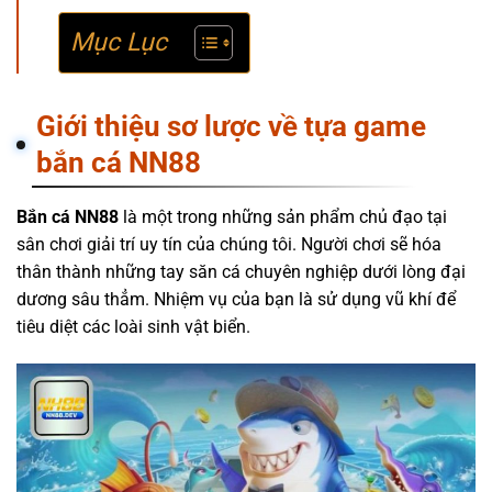
Mục Lục
Giới thiệu sơ lược về tựa game
bắn cá NN88
Bắn cá NN88
là một trong những sản phẩm chủ đạo tại
sân chơi giải trí uy tín của chúng tôi. Người chơi sẽ hóa
thân thành những tay săn cá chuyên nghiệp dưới lòng đại
dương sâu thẳm. Nhiệm vụ của bạn là sử dụng vũ khí để
tiêu diệt các loài sinh vật biển.