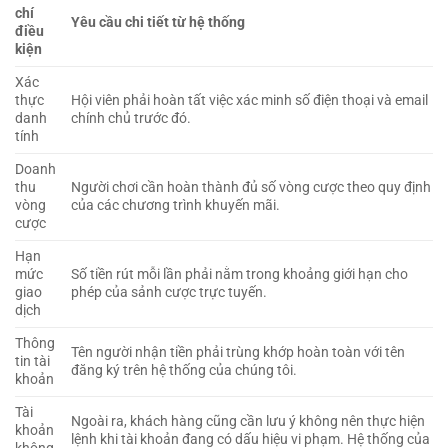
chí
Yêu cầu chi tiết từ hệ thống
điều
kiện
Xác
thực
Hội viên phải hoàn tất việc xác minh số điện thoại và email
danh
chính chủ trước đó.
tính
Doanh
thu
Người chơi cần hoàn thành đủ số vòng cược theo quy định
vòng
của các chương trình khuyến mãi.
cược
Hạn
mức
Số tiền rút mỗi lần phải nằm trong khoảng giới hạn cho
giao
phép của sảnh cược trực tuyến.
dịch
Thông
Tên người nhận tiền phải trùng khớp hoàn toàn với tên
tin tài
đăng ký trên hệ thống của chúng tôi.
khoản
Tài
Ngoài ra, khách hàng cũng cần lưu ý không nên thực hiện
khoản
lệnh khi tài khoản đang có dấu hiệu vi phạm. Hệ thống của