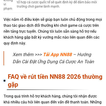
không
tổ hợp cá cược quốc tế sẽ quét định kỳ để đảm bảo môi
vi
trường chơi game lành mạnh.
phạm
Việc nắm rõ điều kiện sẽ giúp bạn luôn chủ động trong mọi
thao tác giao dịch đổi thưởng khi chơi game cá cược trên
nền tảng trực tuyến. Chúng tôi luôn sẵn sàng hỗ trợ nếu
khách hàng gặp bất kỳ vướng mắc nào liên quan đến các
quy định này.
Xem thêm >>>
Tải App NN88
– Hướng
Dẫn Cài Đặt Ứng Dụng Cá Cược An Toàn
FAQ về rút tiền NN88 2026 thường
gặp
Trong quá trình hỗ trợ khách hàng, chúng tôi nhận được
khá nhiều câu hỏi liên quan đến vấn đề thanh toán. Những