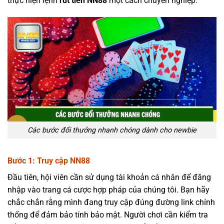
thực hiện lệnh
rút tiền NN88
một cách chuyên nghiệp.
Các bước đổi thưởng nhanh chóng dành cho newbie
Bước 1: Truy cập NN88
Đầu tiên, hội viên cần sử dụng tài khoản cá nhân để đăng
nhập vào trang cá cược hợp pháp của chúng tôi. Bạn hãy
chắc chắn rằng mình đang truy cập đúng đường link chính
thống để đảm bảo tính bảo mật. Người chơi cần kiểm tra