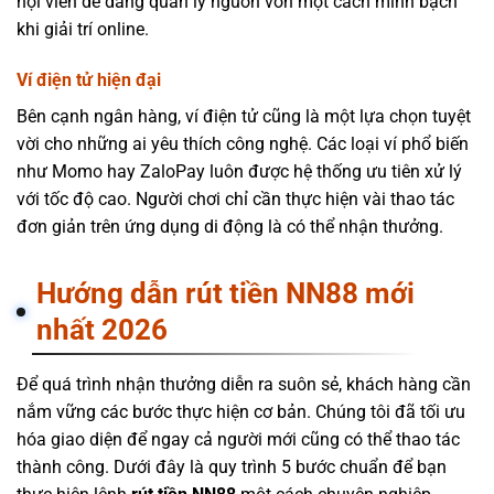
hội viên dễ dàng quản lý nguồn vốn một cách minh bạch
khi giải trí online.
Ví điện tử hiện đại
Bên cạnh ngân hàng, ví điện tử cũng là một lựa chọn tuyệt
vời cho những ai yêu thích công nghệ. Các loại ví phổ biến
như Momo hay ZaloPay luôn được hệ thống ưu tiên xử lý
với tốc độ cao. Người chơi chỉ cần thực hiện vài thao tác
đơn giản trên ứng dụng di động là có thể nhận thưởng.
Hướng dẫn rút tiền NN88 mới
nhất 2026
Để quá trình nhận thưởng diễn ra suôn sẻ, khách hàng cần
nắm vững các bước thực hiện cơ bản. Chúng tôi đã tối ưu
hóa giao diện để ngay cả người mới cũng có thể thao tác
thành công. Dưới đây là quy trình 5 bước chuẩn để bạn