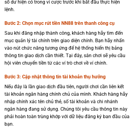
số dư hiện có trong ví cược trước khi bắt đầu thực hiện
lệnh.
Bước 2: Chọn mục rút tiền NN88 trên thanh công cụ
Sau khi đăng nhập thành công, khách hàng hãy tìm đến
mục quản lý tài chính trên giao diện chính. Bạn hãy nhấn
vào nút chức năng tương ứng để hệ thống hiển thị bảng
thông tin giao dịch cần thiết. Tại đây, sân chơi sẽ yêu cầu
hội viên chuyển tiền từ các ví trò chơi về ví chính.
Bước 3: Cập nhật thông tin tài khoản thụ hưởng
Nếu đây là lần giao dịch đầu tiên, người chơi cần liên kết
tài khoản ngân hàng chính chủ của mình. Khách hàng hãy
nhập chính xác tên chủ thẻ, số tài khoản và chi nhánh
ngân hàng đang sử dụng. Chúng tôi yêu cầu thông tin này
phải hoàn toàn trùng khớp với dữ liệu đăng ký ban đầu của
bạn.