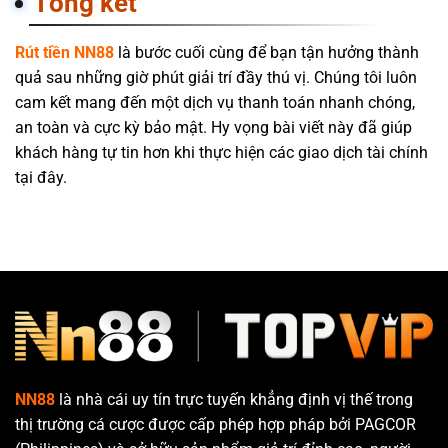
Tổng kết
Rút tiền NN88
là bước cuối cùng để bạn tận hưởng thành
quả sau những giờ phút giải trí đầy thú vị. Chúng tôi luôn
cam kết mang đến một dịch vụ thanh toán nhanh chóng,
an toàn và cực kỳ bảo mật. Hy vọng bài viết này đã giúp
khách hàng tự tin hơn khi thực hiện các giao dịch tài chính
tại đây.
NN88
là nhà cái uy tín trực tuyến khẳng định vị thế trong
thị trường cá cược được cấp phép hợp pháp bởi PAGCOR