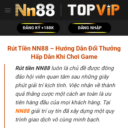
Bỏ
qua
nội
dung
ĐĂNG KÝ +188K
ĐĂNG NHẬP
Rút Tiền NN88 – Hướng Dẫn Đổi Thưởng
Hấp Dẫn Khi Chơi Game
Rút tiền NN88
luôn là chủ đề được đông
đảo hội viên quan tâm sau những giây
phút giải trí kịch tính. Việc nhận về thành
quả thắng cược một cách an toàn là ưu
tiên hàng đầu của mọi khách hàng. Tại
NN88
giải trí uy tín đã xây dựng một quy
trình giao dịch vô cùng minh bạch.