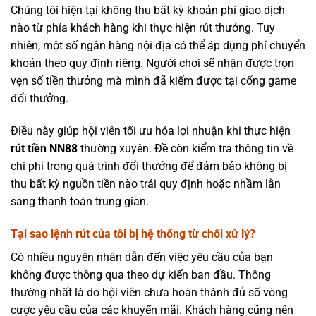
Chúng tôi hiện tại không thu bất kỳ khoản phí giao dịch
nào từ phía khách hàng khi thực hiện rút thưởng. Tuy
nhiên, một số ngân hàng nội địa có thể áp dụng phí chuyển
khoản theo quy định riêng. Người chơi sẽ nhận được trọn
vẹn số tiền thưởng mà mình đã kiếm được tại cổng game
đổi thưởng.
Điều này giúp hội viên tối ưu hóa lợi nhuận khi thực hiện
rút tiền NN88
thường xuyên. Đề còn kiểm tra thông tin về
chi phí trong quá trình đổi thưởng để đảm bảo không bị
thu bất kỳ nguồn tiền nào trái quy định hoặc nhầm lẫn
sang thanh toán trung gian.
Tại sao lệnh rút của tôi bị hệ thống từ chối xử lý?
Có nhiều nguyên nhân dẫn đến việc yêu cầu của bạn
không được thông qua theo dự kiến ban đầu. Thông
thường nhất là do hội viên chưa hoàn thành đủ số vòng
cược yêu cầu của các khuyến mãi. Khách hàng cũng nên