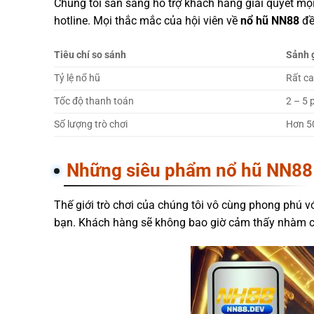
Chúng tôi sẵn sàng hỗ trợ khách hàng giải quyết mọi
hotline. Mọi thắc mắc của hội viên về
nổ hũ NN88
đề
Tiêu chí so sánh
Sảnh 
Tỷ lệ nổ hũ
Rất ca
Tốc độ thanh toán
2 – 5 
Số lượng trò chơi
Hơn 5
Những siêu phẩm nổ hũ NN88
Thế giới trò chơi của chúng tôi vô cùng phong phú vớ
bạn. Khách hàng sẽ không bao giờ cảm thấy nhàm chá