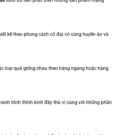
88
luôn ưu tiên phát triển những sản phẩm mang
hiết kế theo phong cách cổ đại vô cùng huyền ảo và
các loại quả giống nhau theo hàng ngang hoặc hàng
ành trình thỉnh kinh đầy thú vị cùng với những phần