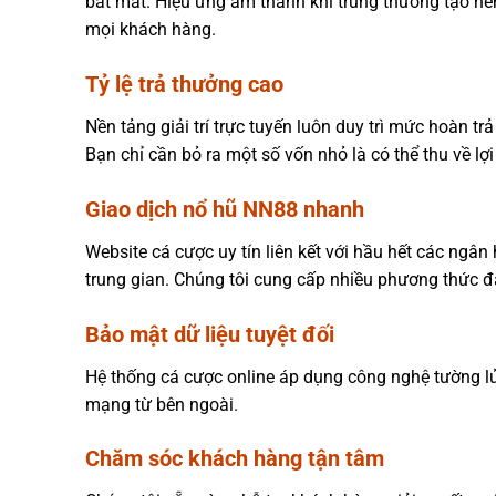
bắt mắt. Hiệu ứng âm thanh khi trúng thưởng tạo nên
mọi khách hàng.
Tỷ lệ trả thưởng cao
Nền tảng giải trí trực tuyến luôn duy trì mức hoàn t
Bạn chỉ cần bỏ ra một số vốn nhỏ là có thể thu về l
Giao dịch nổ hũ NN88 nhanh
Website cá cược uy tín liên kết với hầu hết các ngân
trung gian. Chúng tôi cung cấp nhiều phương thức 
Bảo mật dữ liệu tuyệt đối
Hệ thống cá cược online áp dụng công nghệ tường lử
mạng từ bên ngoài.
Chăm sóc khách hàng tận tâm