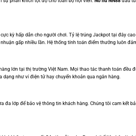
 sự phấn khích tột độ cho toàn bộ hội viên.
Nổ hũ NN88
đầu tư
rả cực kỳ hấp dẫn cho người chơi. Tỷ lệ trúng Jackpot tại đây ca
ợi nhuận gấp nhiều lần. Hệ thống tính toán điểm thưởng luôn đảm
 hàng lớn tại thị trường Việt Nam. Mọi thao tác thanh toán đều 
đa dạng như ví điện tử hay chuyển khoản qua ngân hàng.
a đa lớp để bảo vệ thông tin khách hàng. Chúng tôi cam kết bả