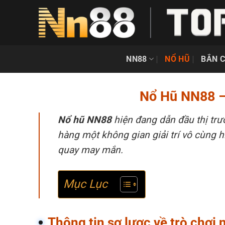
Bỏ
qua
nội
dung
NN88
NỔ HŨ
BẮN 
Nổ Hũ NN88 – 
Nổ hũ NN88
hiện đang dẫn đầu thị tr
hàng một không gian giải trí vô cùng h
quay may mắn.
Mục Lục
Thông tin sơ lược về trò chơi