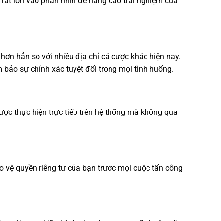
 rất lớn vào phần nhìn để nâng cao trải nghiệm của
o hơn hẳn so với nhiều địa chỉ cá cược khác hiện nay.
 bảo sự chính xác tuyệt đối trong mọi tình huống.
được thực hiện trực tiếp trên hệ thống mà không qua
o vệ quyền riêng tư của bạn trước mọi cuộc tấn công