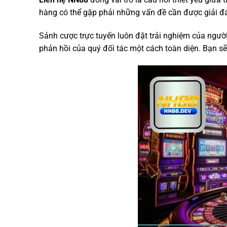
hàng có thể gặp phải những vấn đề cần được giải đá
Sảnh cược trực tuyến luôn đặt trải nghiệm của người 
phản hồi của quý đối tác một cách toàn diện. Bạn s