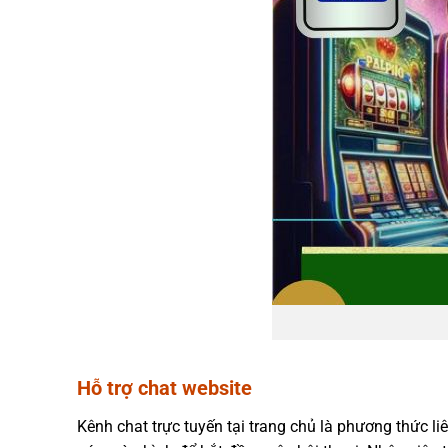
Hỗ trợ chat website
Kênh chat trực tuyến tại trang chủ là phương thức 