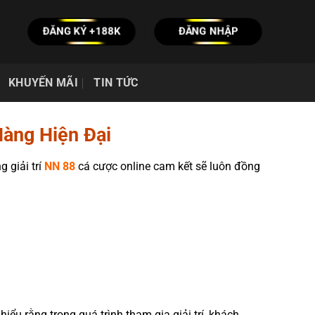
ĐĂNG KÝ +188K
ĐĂNG NHẬP
KHUYẾN MÃI
TIN TỨC
àng Hiện Đại
g giải trí
NN 88
cá cược online cam kết sẽ luôn đồng
iểu rằng trong quá trình tham gia giải trí, khách