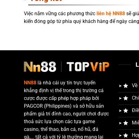
Việc nắm vững các phương thức
liên hệ NN88
sẽ giú
kiến đóng góp từ phía quý khách hàng để ngày càng ph
L
NN88
là nhà cái uy tín trực tuyến
Về 
khẳng định vị thế trong thị trường cá
Ch
cược được cấp phép hợp pháp bởi
PAGCOR (Philippines) và sở hữu sản
Điề
phẩm giả trí đỉnh cao, người chơi được
thoả sức lựa chọn các tựa game
Miễ
casino, thể thao, bắn cá, nổ hũ, đá
Hợp
gà,... tất cả với tỷ lệ thưởng mang lại