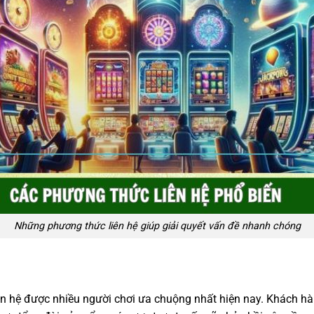
Những phương thức liên hệ giúp giải quyết vấn đề nhanh chóng
liên hệ được nhiều người chơi ưa chuộng nhất hiện nay. Khách h