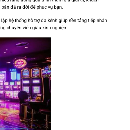
 bản đã ra đời để phục vụ bạn.
t lập hệ thống hỗ trợ đa kênh giúp nền tảng tiếp nhận
ững chuyên viên giàu kinh nghiệm.