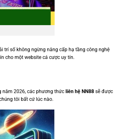
iải trí số không ngừng nâng cấp hạ tầng công nghệ
ín cho một website cá cược uy tín.
ong năm 2026, các phương thức
liên hệ NN88
sẽ được
chúng tôi bất cứ lúc nào.