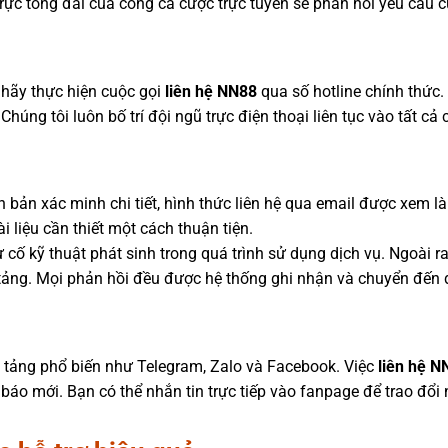
rực tổng đài của cổng cá cược trực tuyến sẽ phản hồi yêu cầu củ
hãy thực hiện cuộc gọi
liên hệ NN88
qua số hotline chính thức.
Chúng tôi luôn bố trí đội ngũ trực điện thoại liên tục vào tất cả c
bản xác minh chi tiết, hình thức liên hệ qua email được xem là
i liệu cần thiết một cách thuận tiện.
 cố kỹ thuật phát sinh trong quá trình sử dụng dịch vụ. Ngoài 
tảng. Mọi phản hồi đều được hệ thống ghi nhận và chuyển đến 
n tảng phổ biến như Telegram, Zalo và Facebook. Việc
liên hệ N
áo mới. Bạn có thể nhắn tin trực tiếp vào fanpage để trao đổi