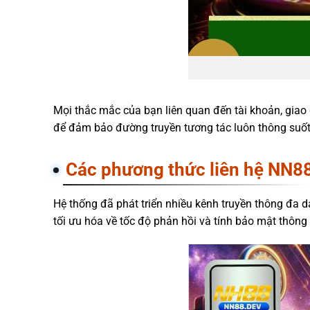
Mọi thắc mắc của bạn liên quan đến tài khoản, giao
để đảm bảo đường truyền tương tác luôn thông suốt. N
Các phương thức liên hệ NN8
Hệ thống đã phát triển nhiều kênh truyền thông đa
tối ưu hóa về tốc độ phản hồi và tính bảo mật thông 