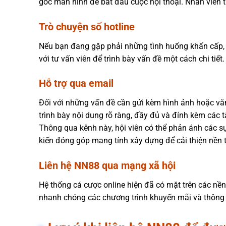
góc màn hình để bắt đầu cuộc hội thoại. Nhân viên t
Trò chuyện số hotline
Nếu bạn đang gặp phải những tình huống khẩn cấp, 
với tư vấn viên để trình bày vấn đề một cách chi tiết. 
Hỗ trợ qua email
Đối với những vấn đề cần gửi kèm hình ảnh hoặc văn 
trình bày nội dung rõ ràng, đầy đủ và đính kèm các tà
Thông qua kênh này, hội viên có thể phản ánh các sự
kiến đóng góp mang tính xây dựng để cải thiện nền 
Liên hệ NN88 qua mạng xã hội
Hệ thống cá cược online hiện đã có mặt trên các nề
nhanh chóng các chương trình khuyến mãi và thông b