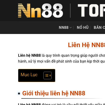
Bỏ
qua
nội
dung
NN88
NỔ HŨ
BẮN 
Liên Hệ NN8
Liên hệ NN88
là quy trình quan trọng giúp người chơi 
hành, xử lý mọi vấn đề phát sinh của bạn kịp thời qua
Mục Lục
Giới thiệu liên hệ NN88
Liên hệ NN88
đóng vai trò là cầu nối thiết yếu giữa