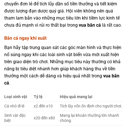
chuyển đơn lẻ để tích lũy dần số tiền thưởng và tiết kiệm
được lượng đạn dược quý giá. Hội viên không nên quá
tham lam bắn vào những mục tiêu lớn khi tiềm lực kinh tế
chưa đủ mạnh vì rủi ro thất bại trong
vua bắn cá
là rất cao.
Bắn cá ngay khi xuất
Bạn hãy tập trung quan sát các góc màn hình và thực hiện
nổ súng ngay khi các loài sinh vật biển vừa mới xuất hiện
trên giao diện trò chơi. Những mục tiêu này thường có khả
năng bị tiêu diệt nhanh hơn giúp khách hàng thu về tiền
thưởng một cách dễ dàng và hiệu quả nhất trong
vua bắn
cá
.
Loại sinh vật
Tỷ lệ
Hiệu quả mang lại
Cá nhỏ đi lẻ
x2 đến x10
Tích lũy vốn ổn định cho người chơi.
Sinh vật đặc
Mang lại khoản thưởng lớn nhanh
x20 đến x80
biệt
chóng.