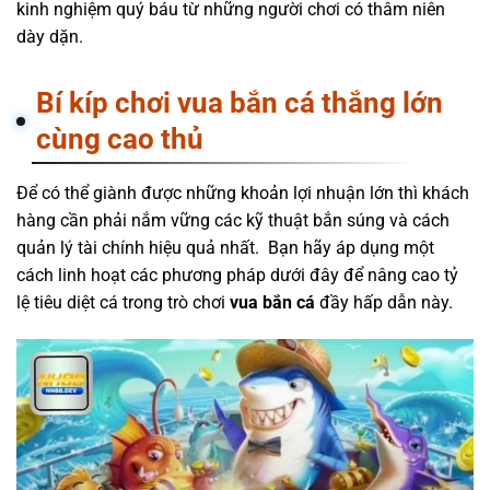
kinh nghiệm quý báu từ những người chơi có thâm niên
dày dặn.
Bí kíp chơi vua bắn cá thắng lớn
cùng cao thủ
Để có thể giành được những khoản lợi nhuận lớn thì khách
hàng cần phải nắm vững các kỹ thuật bắn súng và cách
quản lý tài chính hiệu quả nhất. Bạn hãy áp dụng một
cách linh hoạt các phương pháp dưới đây để nâng cao tỷ
lệ tiêu diệt cá trong trò chơi
vua bắn cá
đầy hấp dẫn này.