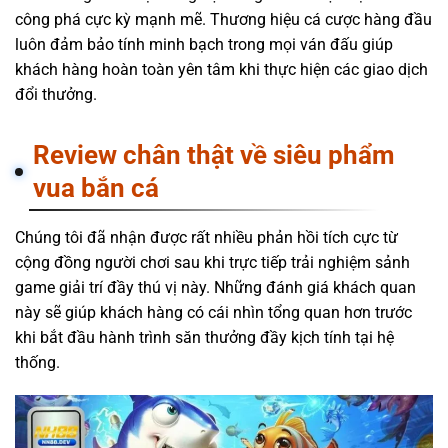
công phá cực kỳ mạnh mẽ. Thương hiệu cá cược hàng đầu
luôn đảm bảo tính minh bạch trong mọi ván đấu giúp
khách hàng hoàn toàn yên tâm khi thực hiện các giao dịch
đổi thưởng.
Review chân thật về siêu phẩm
vua bắn cá
Chúng tôi đã nhận được rất nhiều phản hồi tích cực từ
cộng đồng người chơi sau khi trực tiếp trải nghiệm sảnh
game giải trí đầy thú vị này. Những đánh giá khách quan
này sẽ giúp khách hàng có cái nhìn tổng quan hơn trước
khi bắt đầu hành trình săn thưởng đầy kịch tính tại hệ
thống.