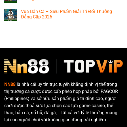
Vua Bắn Cá – Siêu Phẩm Giải Trí Đổi Thưởng
20
Đẳng Cấp 2026
Th12
NN88
là nhà cái uy tín trực tuyến khẳng định vị thế trong
thị trường cá cược được cấp phép hợp pháp bởi PAGCOR
(Philippines) và sở hữu sản phẩm giả trí đỉnh cao, người
chơi được thoả sức lựa chọn các tựa game casino, thể
thao, bắn cá, nổ hũ, đá gà,... tất cả với tỷ lệ thưởng mang
lại cho người chơi với không gian đáng trải nghiệm.