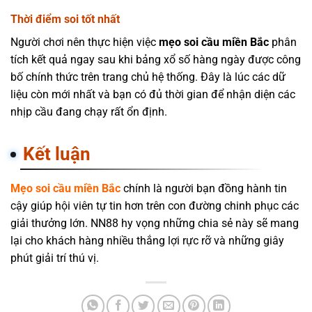
Thời điểm soi tốt nhất
Người chơi nên thực hiện việc
mẹo soi cầu miền Bắc
phân
tích kết quả ngay sau khi bảng xổ số hàng ngày được công
bố chính thức trên trang chủ hệ thống. Đây là lúc các dữ
liệu còn mới nhất và bạn có đủ thời gian để nhận diện các
nhịp cầu đang chạy rất ổn định.
Kết luận
Mẹo soi cầu miền Bắc
chính là người bạn đồng hành tin
cậy giúp hội viên tự tin hơn trên con đường chinh phục các
giải thưởng lớn. NN88 hy vọng những chia sẻ này sẽ mang
lại cho khách hàng nhiều thắng lợi rực rỡ và những giây
phút giải trí thú vị.