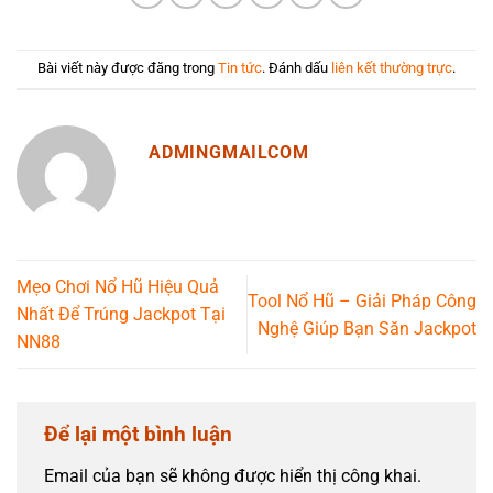
Bài viết này được đăng trong
Tin tức
. Đánh dấu
liên kết thường trực
.
ADMINGMAILCOM
Mẹo Chơi Nổ Hũ Hiệu Quả
Tool Nổ Hũ – Giải Pháp Công
Nhất Để Trúng Jackpot Tại
Nghệ Giúp Bạn Săn Jackpot
NN88
Để lại một bình luận
Email của bạn sẽ không được hiển thị công khai.