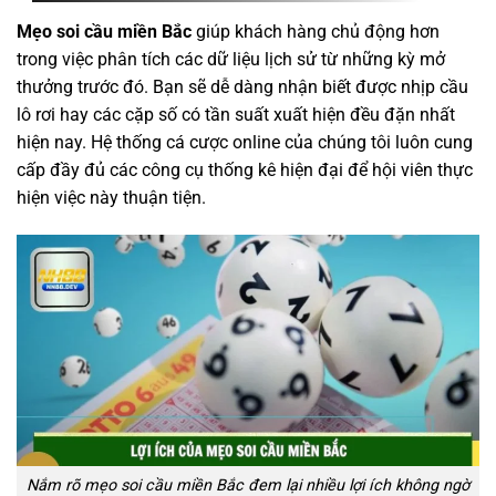
Mẹo soi cầu miền Bắc
giúp khách hàng chủ động hơn
trong việc phân tích các dữ liệu lịch sử từ những kỳ mở
thưởng trước đó. Bạn sẽ dễ dàng nhận biết được nhịp cầu
lô rơi hay các cặp số có tần suất xuất hiện đều đặn nhất
hiện nay. Hệ thống cá cược online của chúng tôi luôn cung
cấp đầy đủ các công cụ thống kê hiện đại để hội viên thực
hiện việc này thuận tiện.
Nắm rõ mẹo soi cầu miền Bắc đem lại nhiều lợi ích không ngờ