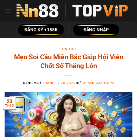
Bỏ
qua
nội
dung
ĐĂNG KÝ +188K
ĐĂNG NHẬP
TIN TỨC
Mẹo Soi Cầu Miền Bắc Giúp Hội Viên
Chốt Số Thắng Lớn
ĐĂNG VÀO
THÁNG 12 20, 2025
BỞI
ADMINGMAILCOM
20
Th12